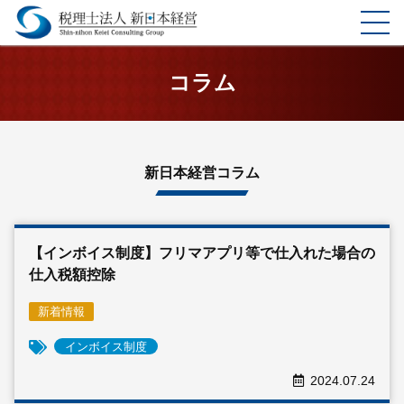
ホーム
コラム
選ばれる理由
サービス
新日本経営コラム
料金表
【インボイス制度】フリマアプリ等で仕入れた場合の
企業理念
仕入税額控除
お客様の声
新着情報
インボイス制度
事務所案内
2024.07.24
コラム