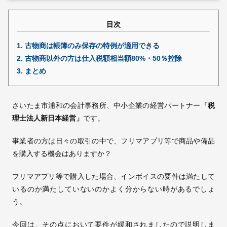
目次
採用情報
1.
古物商は帳簿のみ保存の特例が適用できる
© 2009 -
2026 税理士法人新日本経営
2.
古物商以外の方は仕入税額相当額80%・50％控除
3.
まとめ
さいたま市浦和の会計事務所、中小企業の経営パートナー
「税
理士法人新日本経営」
です。
事業者の方は日々の取引の中で、フリマアプリ等で商品や備品
を購入する機会はありますか？
フリマアプリ等で購入した場合、インボイスの要件は満たして
いるのか満たしていないのかよく分からない時があるでしょ
う。
今回は、その点において要件が緩和されましたので説明しま