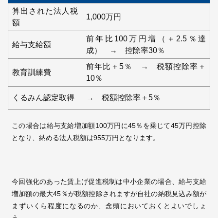
算出された法人税
1,000万円
額
前年比100万円増（＋2.5％達
給与支給額
成） → 控除率30％
前年比＋5％ → 税額控除率＋
教育訓練費
10％
くるみん認定取得
→ 税額控除率＋5％
この場合は給与支給増加額100万円に45％を乗じて45万円控除
となり、納める法人税額は955万円となります。
今回強化のあった賃上げ促進税制は中小企業の場合、給与支給
増加額の最大45％が税額控除されますが自社の納税見込み額が
まずいくら程度になるのか、念頭においておくとよいでしょ