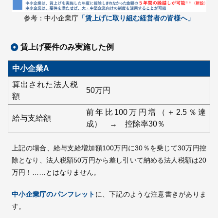
参考：中小企業庁
「賃上げに取り組む経営者の皆様へ」
賃上げ要件のみ実施した例
中小企業A
算出された法人税
50万円
額
前年比100万円増（＋2.5％達
給与支給額
成） → 控除率30％
上記の場合、給与支給増加額100万円に30％を乗じて30万円控
除となり、法人税額50万円から差し引いて納める法人税額は20
万円！……とはなりません。
中小企業庁のパンフレット
に、下記のような注意書きがありま
す。