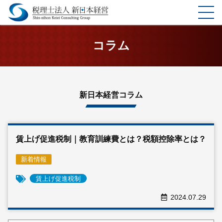
ホーム
コラム
選ばれる理由
サービス
新日本経営コラム
料金表
賃上げ促進税制｜教育訓練費とは？税額控除率とは？
企業理念
新着情報
お客様の声
賃上げ促進税制
事務所案内
2024.07.29
コラム