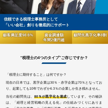
採用情報
信頼できる税理士事務所として
「いい会社」創りを徹底的にサポート
© 2009 -
2026 税理士法人新日本経営
顧客満足度
98.6
%
資金調達額
顧問先
黒字化率
8
割
年間
2
億円超
“税理士の4つのタイプ”
ご存じですか？
「税理士に期待すること」は何ですか？
現在の日本では、黒字企業は30％・赤字企業は70％となってお
り、起業しても10年でわずか6.3％の企業しか生き残れません。
当社の顧問先は、
80％が黒字化を達成
しています。その秘訣
は、「経理と経営戦略の見える化」の仕組みづくりにありま