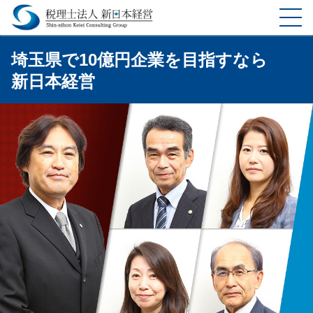
ホーム
埼玉県で10億円企業を目指すなら
新日本経営
選ばれる理由
サービス
料金表
企業理念
お客様の声
事務所案内
コラム