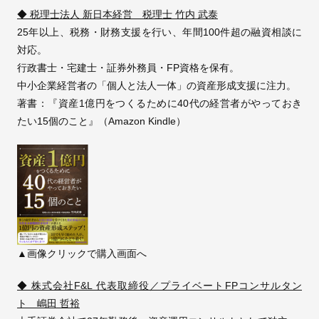
◆ 税理士法人 新日本経営 税理士 竹内 武泰
25年以上、税務・財務支援を行い、年間100件超の融資相談に
対応。
行政書士・宅建士・証券外務員・FP資格を保有。
中小企業経営者の「個人と法人一体」の資産形成支援に注力。
著書：『資産1億円をつくるために40代の経営者がやっておき
たい15個のこと』（Amazon Kindle）
▲画像クリックで購入画面へ
◆ 株式会社F&L 代表取締役／プライベートFPコンサルタン
ト 嶋田 哲裕