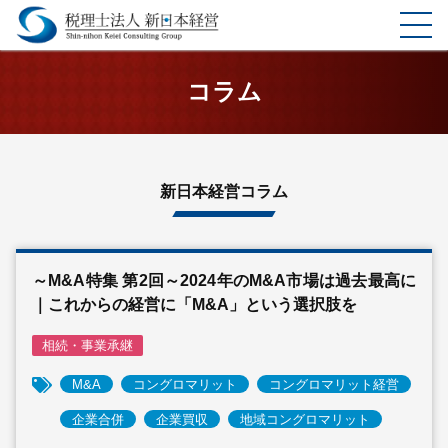
ホーム
コラム
選ばれる理由
サービス
新日本経営コラム
料金表
～M&A特集 第2回～2024年のM&A市場は過去最高に
企業理念
｜これからの経営に「M&A」という選択肢を
お客様の声
相続・事業承継
M&A
コングロマリット
コングロマリット経営
事務所案内
企業合併
企業買収
地域コングロマリット
コラム