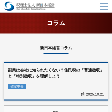
ホーム
コラム
選ばれる理由
サービス
新日本経営コラム
料金表
副業は会社に知られたくない？住民税の「普通徴収」
企業理念
と「特別徴収」を理解しよう
お客様の声
確定申告
2025.10.21
事務所案内
コラム