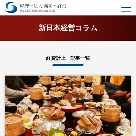
ホーム
新日本経営コラム
選ばれる理由
サービス
経費計上 記事一覧
料金表
企業理念
お客様の声
事務所案内
コラム