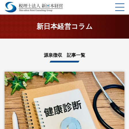
ホーム
新日本経営コラム
選ばれる理由
サービス
源泉徴収 記事一覧
料金表
企業理念
お客様の声
事務所案内
コラム